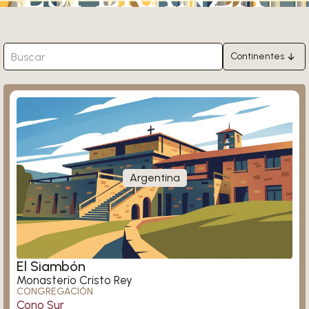
Continentes
África
Hannover
Asia
Europa
América del Nort
Sudamérica
Argentina
Oceanía
Río de Janeiro - São Bento
El Siambón
Monasterio Cristo Rey
CONGREGACIÓN
Cono Sur