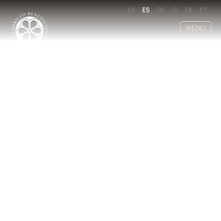
EN
ES
DE
IT
FR
PT
MENÚ