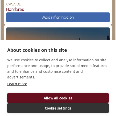
CASA DE
Hombres
Ettal
Más información
About cookies on this site
Kouqian
Argentina
We use cookies to collect and analyse information on site
performance and usage, to provide social media features
and to enhance and customise content and
advertisements.
Learn more
San Agustín
Monasterio de Nuestra Señora de la Paz
Mánchester
Allow all cookies
CONGREGACIÓN
Cono Sur
Cookie settings
CASA DE