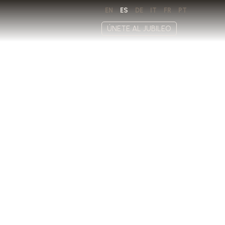
EN
ES
DE
IT
FR
PT
ÚNETE AL JUBILEO