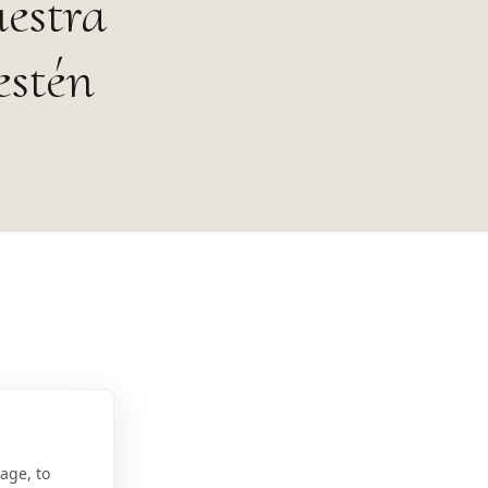
uestra
estén
age, to