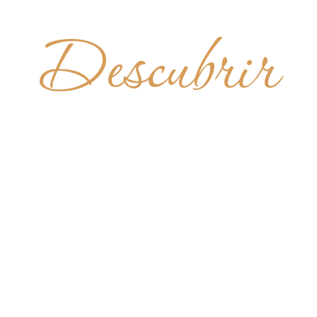
Descubrir
LA DE NO
ENHORA D
AS DO F
 SÃO TH