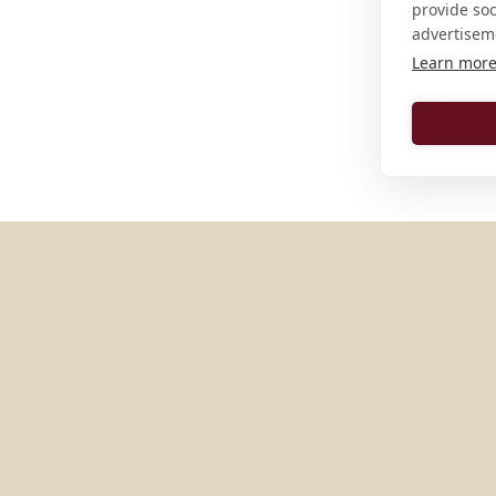
provide so
advertisem
Learn mor
MÁS LUGARES EN