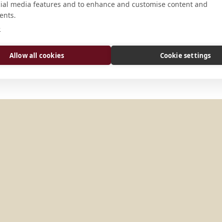
cial media features and to enhance and customise content and
Av. Garoupas, 85 Farol de São T
ents.
- RJ 28142-000
e
CONECTAR
Allow all cookies
Cookie settings
Sitio web