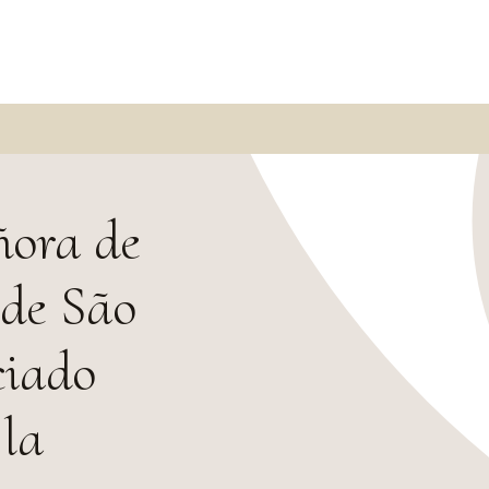
ñora de
 de São
ciado
 la