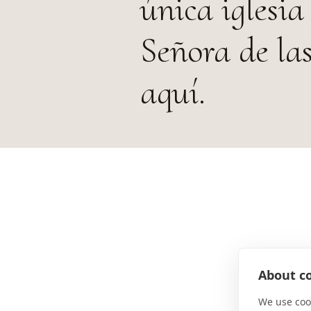
única iglesia
Señora de la
aquí.
About co
We use cook