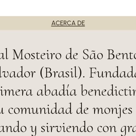
ACERCA DE
al Mosteiro de São Bent
lvador (Brasil). Fundad
primera abadía benedicti
u comunidad de monjes 
zando y sirviendo con gr