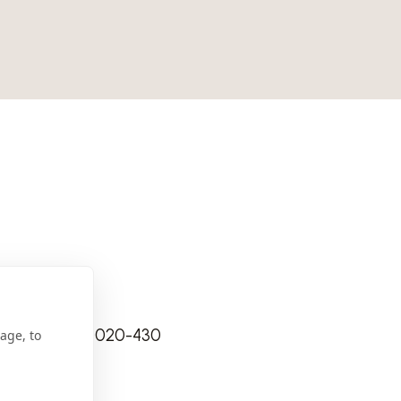
lvador - BA 40020-430
age, to