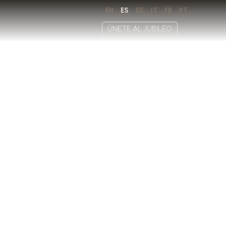
EN
ES
DE
IT
FR
PT
ÚNETE AL JUBILEO