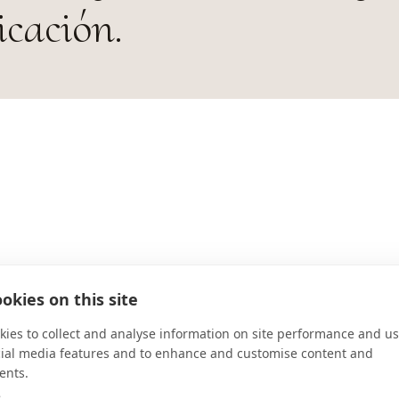
icación.
DIRECCIÓN
okies on this site
Largo de São Bento, 1 - Centro Sa
ies to collect and analyse information on site performance and us
CONECTAR
cial media features and to enhance and customise content and
ents.
e