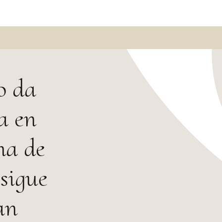
o da
a en
na de
sigue
an