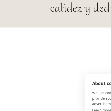
calidez y ded
About co
We use cook
provide so
advertisem
Learn mor