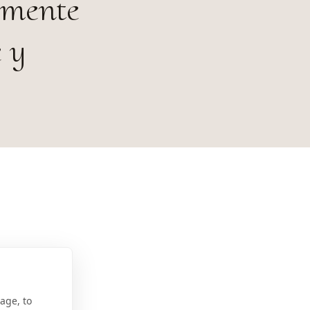
lmente
 y
age, to