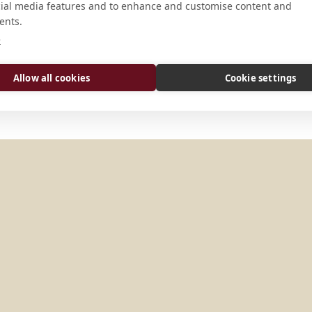
cial media features and to enhance and customise content and
Calle Dr. Argemiro Couto de Barros,
ents.
São Paulo -- SP Brasil
e
CONECTAR
Allow all cookies
Cookie settings
domrobson@gualberto.g12.br
Sitio web