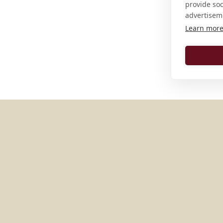
provide so
advertisem
Learn mor
MÁS LUGARES EN