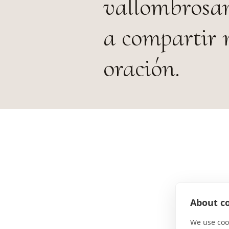
vallombrosan
a compartir 
oración.
About co
We use cook