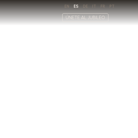
EN
ES
DE
IT
FR
PT
ÚNETE AL JUBILEO