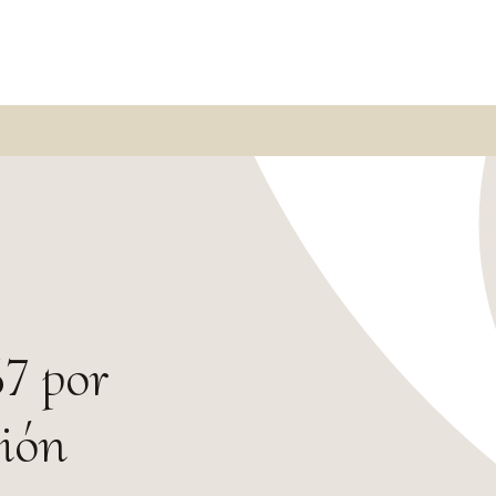
7 por
ción