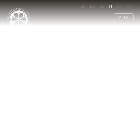
EN
ES
DE
IT
FR
PT
MENU