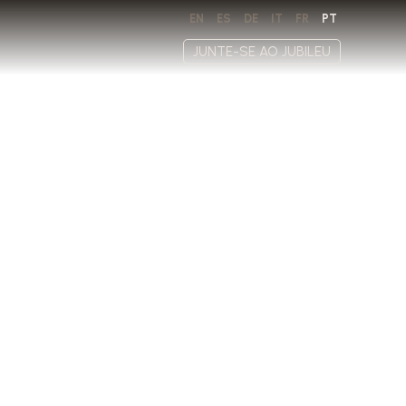
EN
ES
DE
IT
FR
PT
JUNTE-SE AO JUBILEU