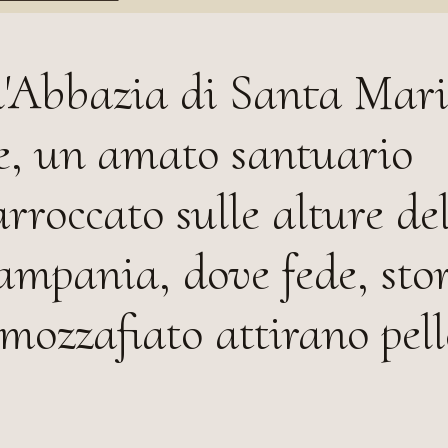
l'Abbazia di Santa Mari
e, un amato santuario
rroccato sulle alture d
ampania, dove fede, stor
mozzafiato attirano pell