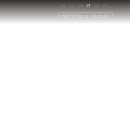
EN
ES
DE
IT
FR
PT
PARTECIPA AL GIUBILEO