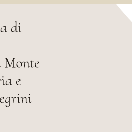
a di
el Monte
ia e
egrini