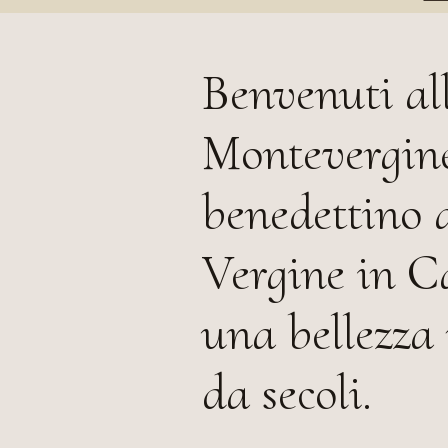
Benvenuti al
Montevergin
benedettino a
Vergine in C
una bellezza 
da secoli.