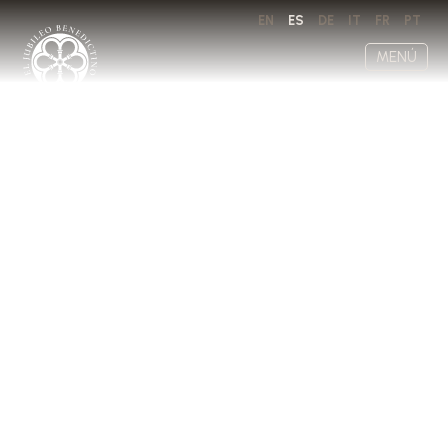
EN
ES
DE
IT
FR
PT
MENÚ