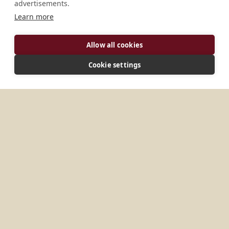
advertisements.
Learn more
DIRECCIÓN
Allow all cookies
D-93352 Rohr Alemania
Cookie settings
CONECTAR
info@kloster-mariastein.ch
Sitio web
MÁS LUGARES EN
ALEMANIA