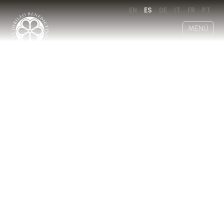
EN
ES
DE
IT
FR
PT
MENÚ