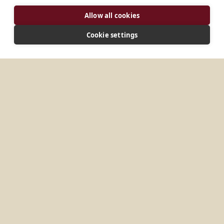
Allow all cookies
Cookie settings
DIRECCIÓN
Monasterio benedictino Apartado de correos 669
Tororo Uganda
No se han encontrado elementos.