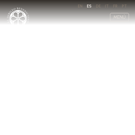
EN
ES
DE
IT
FR
PT
MENÚ