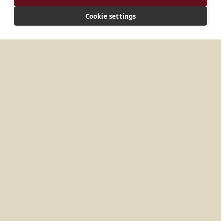
DIRECCIÓN
Cookie settings
Apartado de correos X9333 Vryheid 3100
República de Sudáfrica
MÁS LUGARES EN
SUDÁFRICA
Polokwane