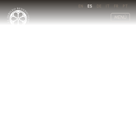
EN
ES
DE
IT
FR
PT
MENÚ