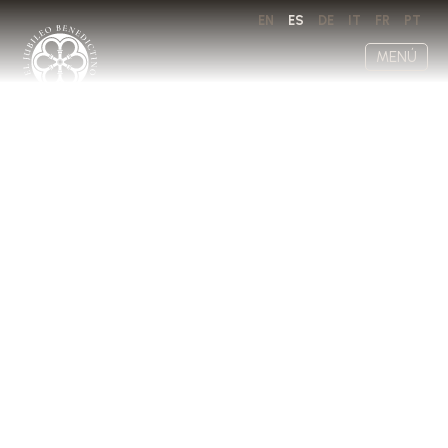
EN
ES
DE
IT
FR
PT
MENÚ