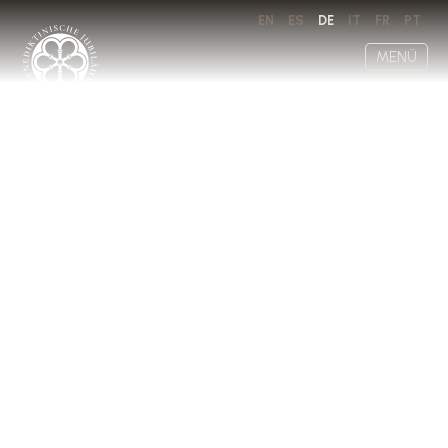
EN
ES
DE
IT
FR
PT
MENÜ