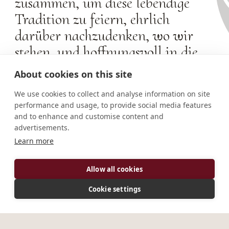
zusammen, um diese lebendige
Tradition zu feiern, ehrlich
darüber nachzudenken, wo wir
stehen, und hoffnungsvoll in die
Zukunft zu blicken.
About cookies on this site
We use cookies to collect and analyse information on site
performance and usage, to provide social media features
and to enhance and customise content and
advertisements.
GESCHICHTEN & MEDIEN
Learn more
Hoffnung an jedem Ort
Mehr entdecken
Allow all cookies
Cookie settings