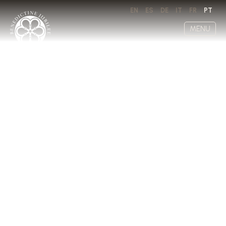
EN
ES
DE
IT
FR
PT
MENU