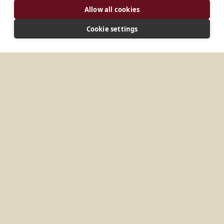
ENDEREÇO
Allow all cookies
Cookie settings
D-663999 Mandelbachtal Alemanha
LIGAR
Site
MAIS LOCAIS EM
ALEMANHA