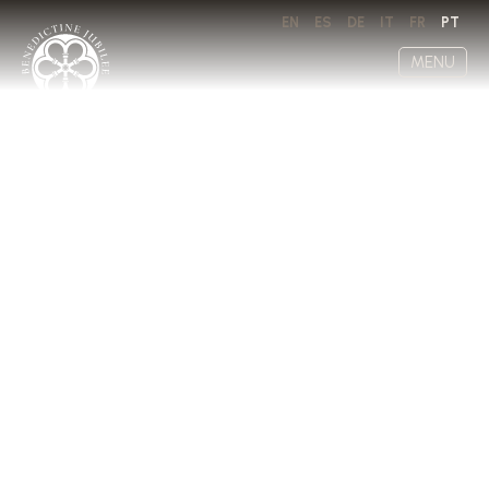
EN
ES
DE
IT
FR
PT
MENU