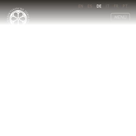
EN
ES
DE
IT
FR
PT
MENÜ