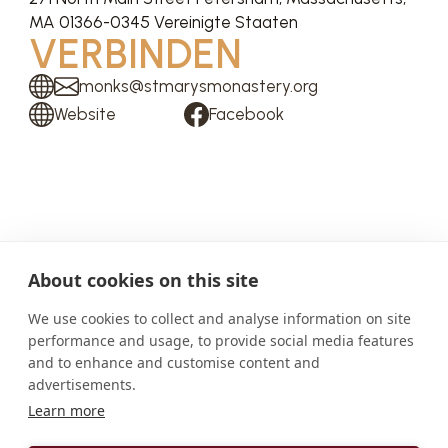
MA 01366-0345 Vereinigte Staaten
VERBINDEN
monks@stmarysmonastery.org
Website
Facebook
ÜBER UNS
About cookies on this site
Das St. Mary’s Monastery ist eine kontemplative
We use cookies to collect and analyse information on site
Mönchsgemeinschaft in der katholischen Diözese
performance and usage, to provide social media features
Worcester, Massachusetts. Wir sind ein
and to enhance and customise content and
Tochterkloster der Abtei Pluscarden in Schottland.
advertisements.
Wir feiern die Hl. Messe und das Stundengebet in
Learn more
lateinischem Gregorianischen Choral und folgen
dabei den Richtlinien des Zweiten Vatikanischen