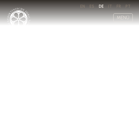
EN
ES
DE
IT
FR
PT
MENÜ