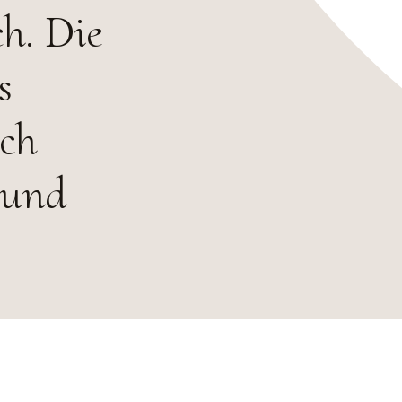
h. Die
s
ich
 und