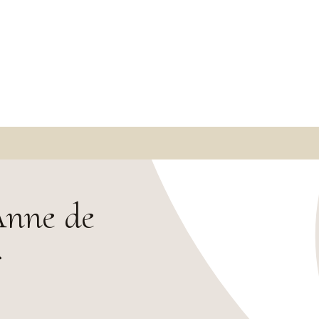
Anne de
r