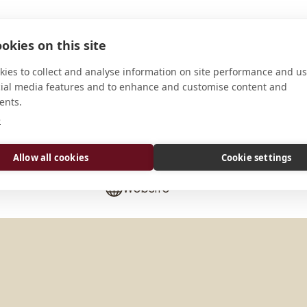
okies on this site
ies to collect and analyse information on site performance and us
ADRESSE
cial media features and to enhance and customise content and
ents.
1 rue de l'Abbaye Sainte Anne 5634
e
VERBINDEN
Allow all cookies
Cookie settings
communaute@kergonan.org
Website