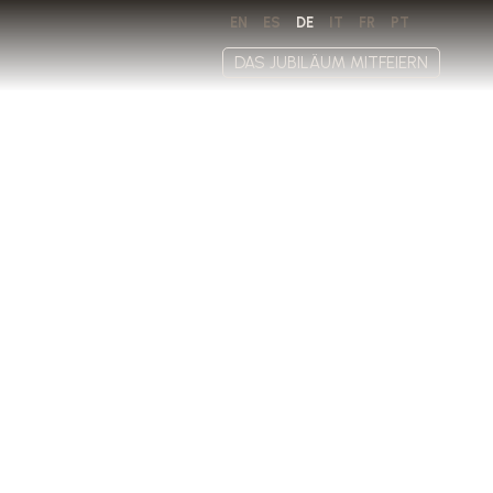
EN
ES
DE
IT
FR
PT
DAS JUBILÄUM MITFEIERN