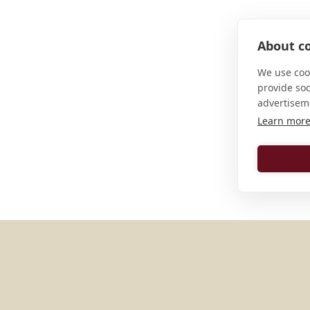
About co
We use cook
provide so
advertisem
Learn mor