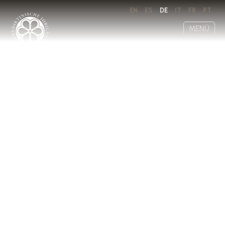
EN
ES
DE
IT
FR
PT
MENÜ