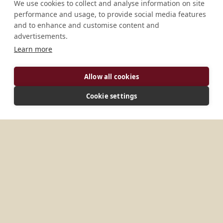
We use cookies to collect and analyse information on site
performance and usage, to provide social media features
and to enhance and customise content and
advertisements.
Learn more
ADRESSE
Allow all cookies
D-93352 Rohr Deutschland
VERBINDEN
Cookie settings
info@kloster-mariastein.ch
Website
WEITERE ORTE IN
DEUTSCHLAND