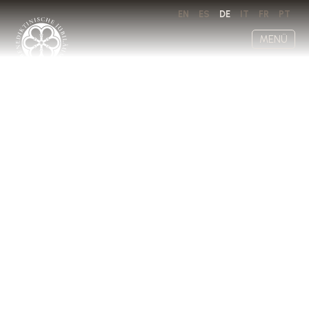
EN
ES
DE
IT
FR
PT
MENÜ