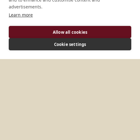
advertisements.
Learn more
Allow all cookies
ÜBER UNS
Cookie settings
Das Stift Seitenstetten ist eine lebendige
Klostergemeinschaft mit 25 Mönchen, die sich vor
allem der Pfarrseelsorge und der Bildung widmen.
GESCHICHTE
Das Kloster wurde 1112 von Udalschalk von Stille und
Heft gegründet. Die ersten Mönche kamen aus
Göttweig. Bereits im Mittelalter wurden dem Stift
Pfarreien anvertraut – derzeit betreuen die Patres