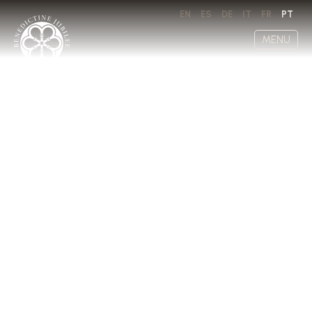
EN
ES
DE
IT
FR
PT
MENU