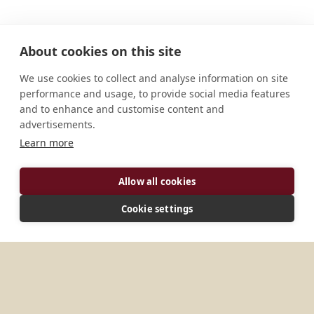
About cookies on this site
We use cookies to collect and analyse information on site
performance and usage, to provide social media features
and to enhance and customise content and
advertisements.
Learn more
ENDEREÇO
Allow all cookies
Cookie settings
584 W Broad St. Columbus, OH 43215 EUA
MAIS LOCAIS EM