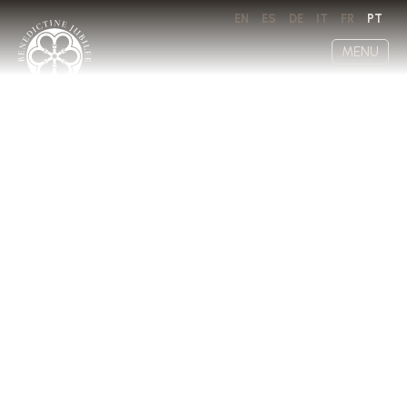
EN
ES
DE
IT
FR
PT
MENU