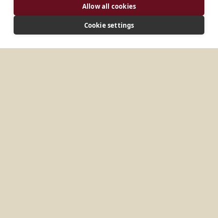
Allow all cookies
Pluscarden Pluscarden Elgin Moray, IV30 8UA Reino
Unido
Cookie settings
LIGAR
monks@pluscardenabbey.org
Site
MAIS LOCAIS EM
REINO UNIDO