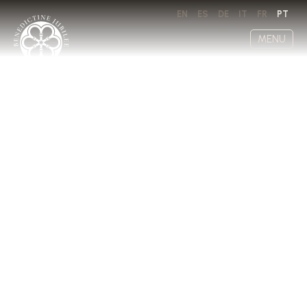
EN
ES
DE
IT
FR
PT
MENU