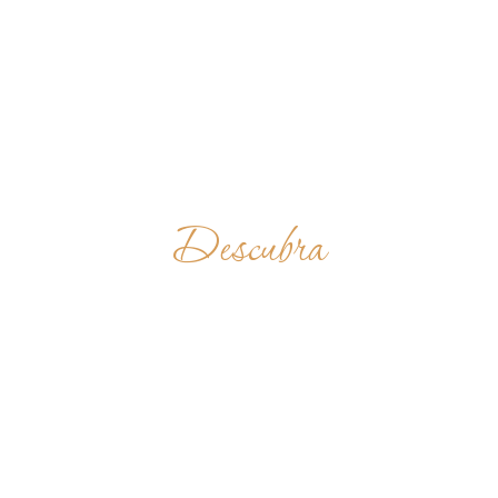
Descubra
BENEDICTINE
FATHERS
SAKARANI
TANZÂNIA