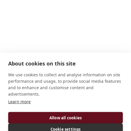
About cookies on this site
We use cookies to collect and analyse information on site
performance and usage, to provide social media features
and to enhance and customise content and
advertisements.
Learn more
ENDEREÇO
Allow all cookies
Av. Garoupas, 85 Farol de São Thomé Campos dos
Cookie settings