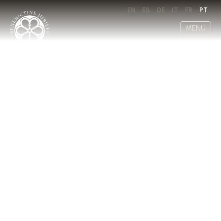
EN
ES
DE
IT
FR
PT
MENU