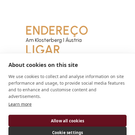
ENDEREÇO
Am Klosterberg 1 Áustria
LIGAR
petrus@stift-seitenstetten.at
About cookies on this site
Site
Facebook
We use cookies to collect and analyse information on site
Instagram
performance and usage, to provide social media features
and to enhance and customise content and
advertisements.
Learn more
SOBRE
Allow all cookies
A Abadia de Seitenstetten é uma comunidade
Cookie settings