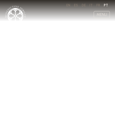
EN
ES
DE
IT
FR
PT
MENU