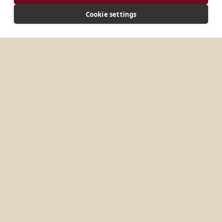
INDIRIZZO
Cookie settings
Casella postale X9333 Vryheid 3100 Repubblica del
Sudafrica
ALTRI LUOGHI IN
SUDAFRICA
Polokwane