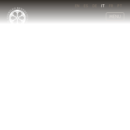
EN
ES
DE
IT
FR
PT
MENU