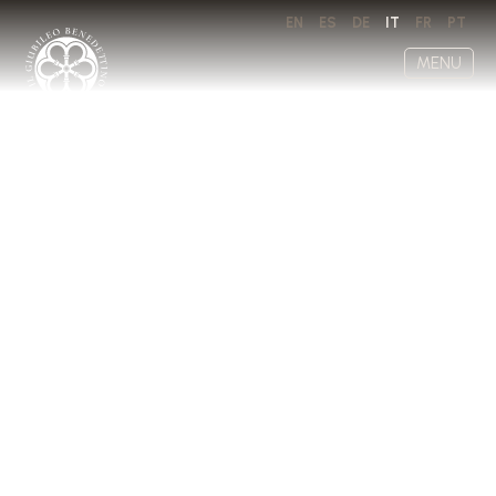
EN
ES
DE
IT
FR
PT
MENU