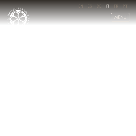
EN
ES
DE
IT
FR
PT
MENU