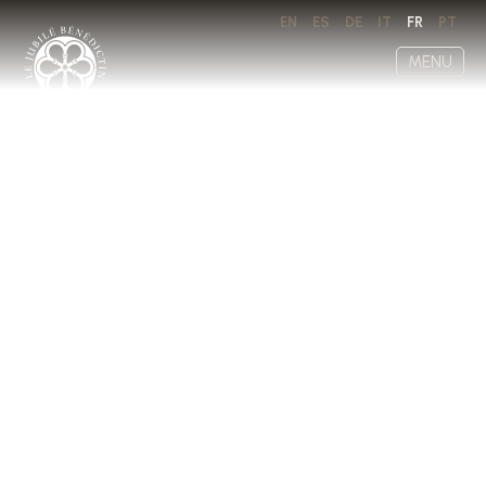
EN
ES
DE
IT
FR
PT
MENU