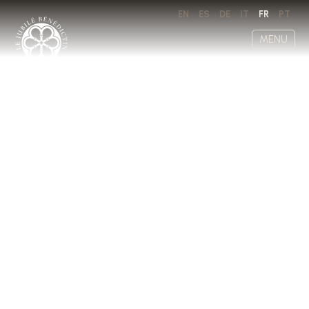
EN
ES
DE
IT
FR
PT
MENU