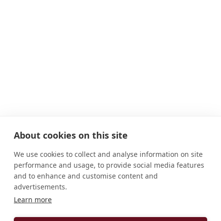
About cookies on this site
We use cookies to collect and analyse information on site
performance and usage, to provide social media features
and to enhance and customise content and
advertisements.
ADRESSE
Learn more
3111 S. Aberdeen Street Chicago, IL, 60608-6503