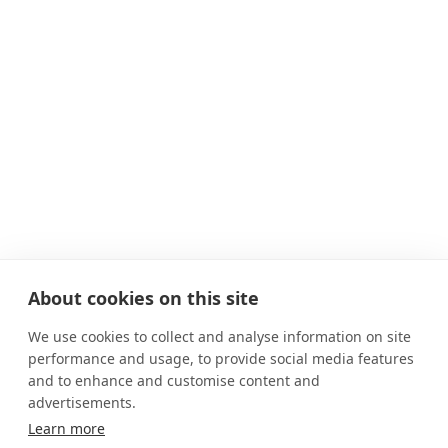
About cookies on this site
We use cookies to collect and analyse information on site
performance and usage, to provide social media features
and to enhance and customise content and
ADRESSE
advertisements.
Huysburg D-38838 Huy (quartier de Dingelstedt)
Learn more