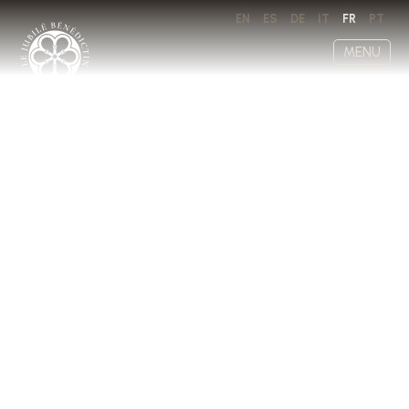
EN
ES
DE
IT
FR
PT
MENU