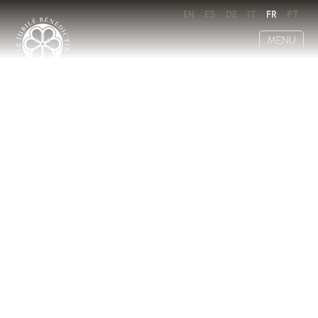
EN
ES
DE
IT
FR
PT
MENU