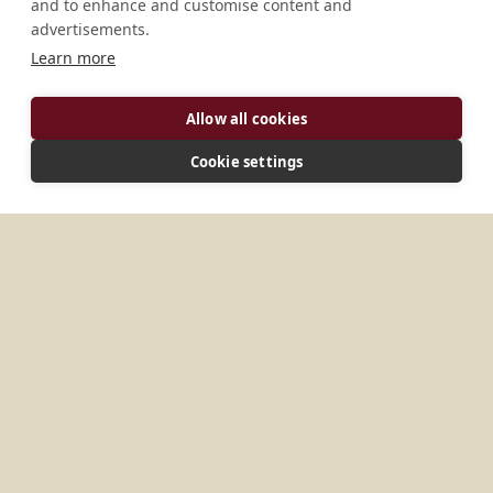
and to enhance and customise content and
advertisements.
Learn more
ADRESSE
Allow all cookies
D-82488 Ettal Allemagne
CONNECTER
Cookie settings
verwaltung@kloster-ettal.de
Site web
PLUS D'ENDROITS DANS
ALLEMAGNE