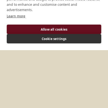
and to enhance and customise content and
advertisements.
Learn more
ADRESSE
Allow all cookies
Rua Dr. Argemiro Couto de Barros 220 05142-040
Pirituba – São Paulo – SP Brasilien
Cookie settings
VERBINDEN
domrobson@gualberto.g12.br
Website
WEITERE ORTE IN
BRASILIEN