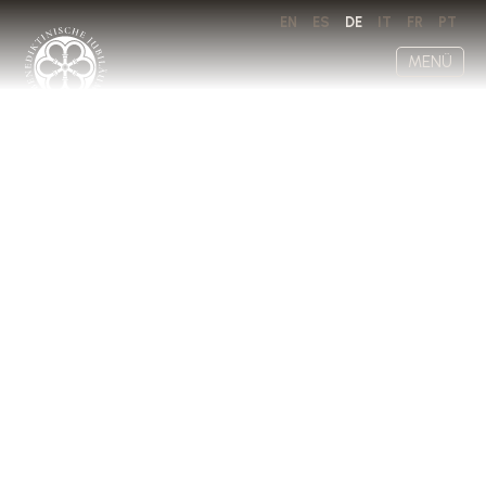
EN
ES
DE
IT
FR
PT
MENÜ