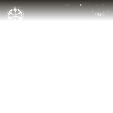
EN
ES
DE
IT
FR
PT
MENÜ