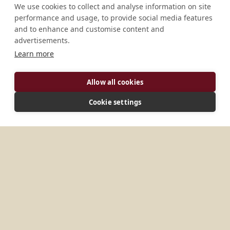
We use cookies to collect and analyse information on site
performance and usage, to provide social media features
and to enhance and customise content and
advertisements.
Learn more
ADRESSE
Allow all cookies
Kappadu, Distrikt Kottayam, 686 508 Kerala Indien
Cookie settings
VERBINDEN
kappadubenedictine@gmail.com
Website
WEITERE ORTE IN