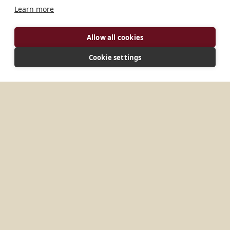
Learn more
Allow all cookies
Cookie settings
ADRESSE
Benediktinerkloster, Postfach 669, Tororo, Uganda
Keine Einträge gefunden.