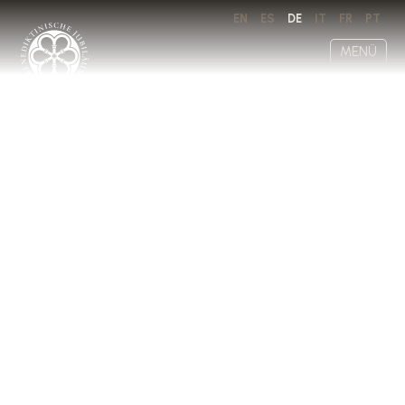
EN
ES
DE
IT
FR
PT
MENÜ