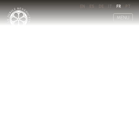
EN
ES
DE
IT
FR
PT
MENU