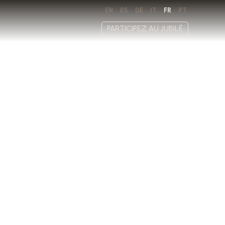
EN
ES
DE
IT
FR
PT
PARTICIPEZ AU JUBILÉ