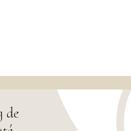
g de
uté