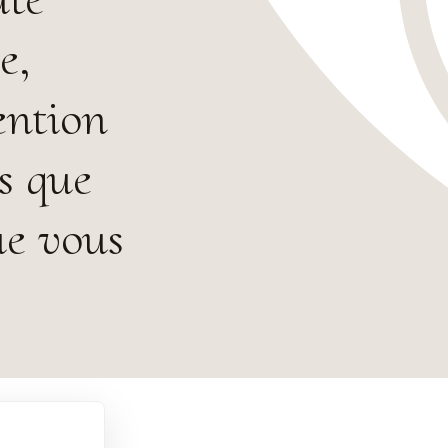
e,
tention
s que
ue vous