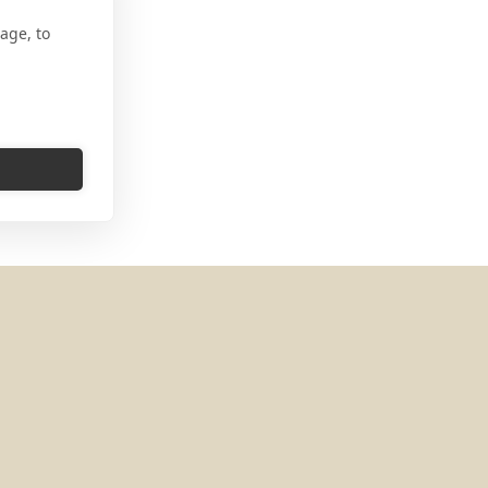
age, to
le 669 Tororo Ouganda