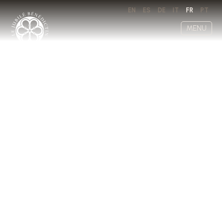
EN
ES
DE
IT
FR
PT
MENU