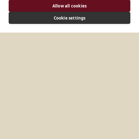
ADRESSE
Allow all cookies
85, avenue Garoupas Phare de São Thomé
Campos dos Goytacases - RJ 28142-000
Cookie settings
CONNECTER
Site web
PLUS D'ENDROITS DANS
BRÉSIL