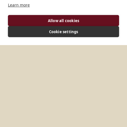
Learn more
À PROPOS
Allow all cookies
L'abbaye de Seitenstetten est une communauté
Cookie settings
monastique dynamique composée de 25 moines
qui se consacrent principalement à la pastorale
paroissiale et à l'enseignement.
HISTOIRE
Le monastère a été fondé en 1112 par Udalschalk
von Stille et Heft. Les premiers moines venaient de
Göttweig. Dès le Moyen Âge, des paroisses ont
été confiées à l’abbaye ; aujourd’hui, les pères
s’occupent de 14 communautés paroissiales, dont