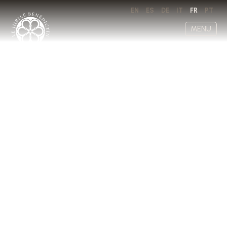
EN
ES
DE
IT
FR
PT
MENU